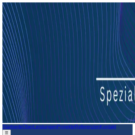
Startseite
Über
Leistungen
Projekte
Referenzen
Kontakt
☰