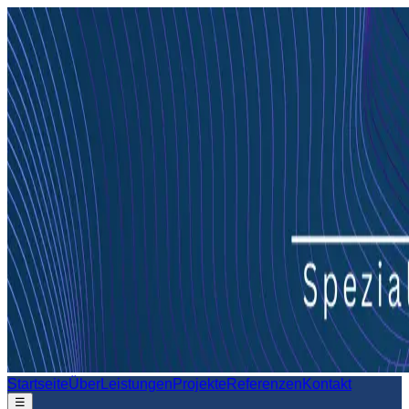
Startseite
Über
Leistungen
Projekte
Referenzen
Kontakt
☰