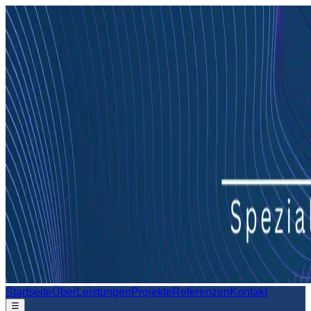
Startseite
Über
Leistungen
Projekte
Referenzen
Kontakt
☰