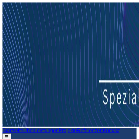
Startseite
Über
Leistungen
Projekte
Referenzen
Kontakt
☰