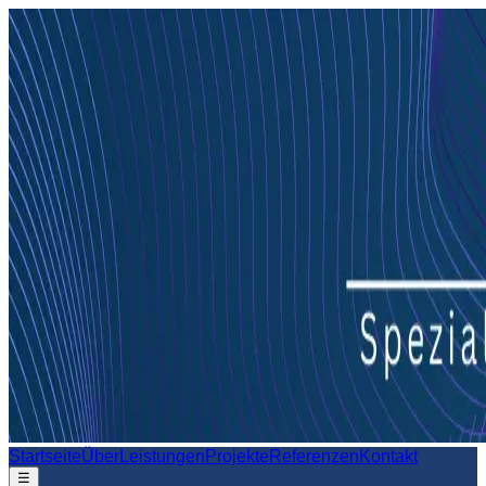
Startseite
Über
Leistungen
Projekte
Referenzen
Kontakt
☰