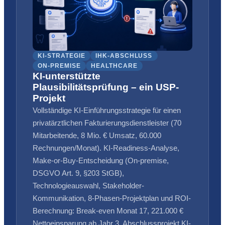
KI-STRATEGIE
IHK-ABSCHLUSS
ON-PREMISE
HEALTHCARE
KI-unterstützte
Plausibilitätsprüfung – ein USP-
Projekt
Vollständige KI-Einführungsstrategie für einen
privatärztlichen Fakturierungsdienstleister (70
Mitarbeitende, 8 Mio. € Umsatz, 60.000
Rechnungen/Monat). KI-Readiness-Analyse,
Make-or-Buy-Entscheidung (On-premise,
DSGVO Art. 9, §203 StGB),
Technologieauswahl, Stakeholder-
Kommunikation, 8-Phasen-Projektplan und ROI-
Berechnung: Break-even Monat 17, 221.000 €
Nettoeinsparung ab Jahr 3. Abschlussprojekt KI-